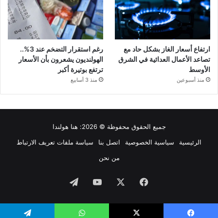
ارتفاع أسعار الغاز بشكل حاد مع
رغم استقرار التضخم عند 3%..
تصاعد الأعمال العدائية في الشرق
الهولنديون يشعرون بأن الأسعار
الأوسط
ترتفع بوتيرة أكبر
منذ أسبوعين
منذ 3 أسابيع
جميع الحقوق محفوظة © 2026:
هنا هولندا
الرئيسية
سياسية الخصوصية
اتصل بنا
سياسة ملفات تعريف الارتباط
من نحن
فيسبوك
‫X
‫YouTube
تيلقرام