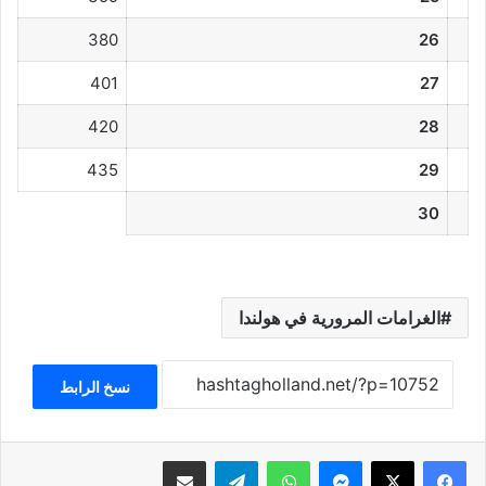
380
26
401
27
420
28
435
29
30
الغرامات المرورية في هولندا
نسخ الرابط
فيسبوك
‫X
ماسنجر
واتساب
تيلقرام
مشاركة عبر البريد