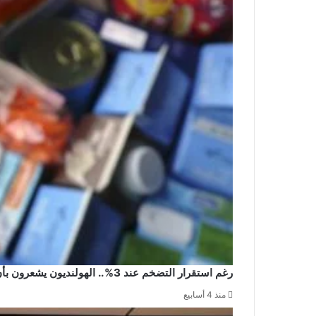
رغم استقرار التضخم عند 3%.. الهولنديون يشعرون بأن الأسعار ترتفع بوتيرة أكبر
منذ 4 أسابيع