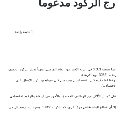
ارج الركود مدعوما
دقيقة واحدة
خرج الاقتصاد الهولندي من الركود مدعوما بإنفاق المستهلكين، حيث نما بنسبة 0.3% في الربع الأخير من العام الماضي، منهياً بذلك الركود الخفيف
ندية (
CBS
) يوم الأربعاء.
 نهاية الركود إلى المستهلكين، الذين ارتفع إنفاقهم بنسبة 1.8٪، وفقا لما ذكره كبير الاقتصاديين بيتر-هين فان ميوليجين. “زاد الإنفاق على
قتصادية”.
ال “هناك الآلاف من الوظائف الجديدة، والأجور في
ارتفاع
والركود الاقتصادي
على الرغم من أن معظم القطاعات استفادت من نمو الربع الرابع، إلا أن قطاع البناء تقلص مرة أخرى، كما ذكرت “CBS”. ومع ذلك، ارتفع كل من