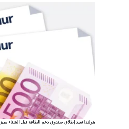
هولندا تعيد إطلاق صندوق دعم الطاقة قبل الشتاء بميزانية 193 مليون