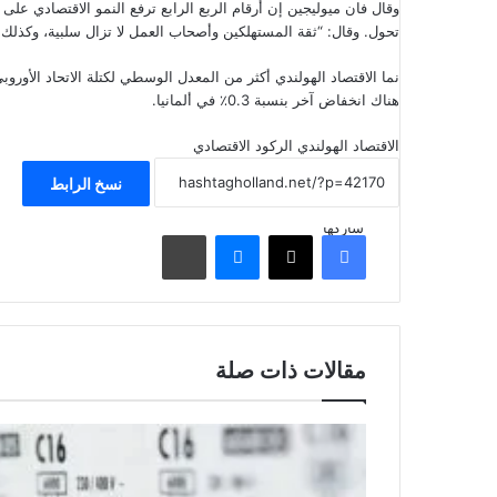
تحول. وقال: “ثقة المستهلكين وأصحاب العمل لا تزال سلبية، وكذلك 
هناك انخفاض آخر بنسبة 0.3٪ في ألمانيا.
الاقتصاد الهولندي
الركود الاقتصادي
نسخ الرابط
شاركها
فيسبوك
‫X
ماسنجر
مشاركة عبر البريد
مقالات ذات صلة