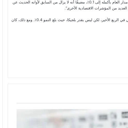
وقال فان ميوليجين إن أرقام الربع الرابع ترفع النمو الاقتصادي على مدار العام بأكمله إلى 0.1٪، مضيفًا أنه لا يزال من السابق لأوانه الحديث عن
العديد من المؤشرات الاقتصادية الأخرى”.
نما الاقتصاد الهولندي أكثر من المعدل الوسطي لكتلة الاتحاد الأوروبي في الربع الأخير، لكن ليس بقدر بلجيكا، حيث بلغ النمو 0.4٪. ومع ذلك، كان