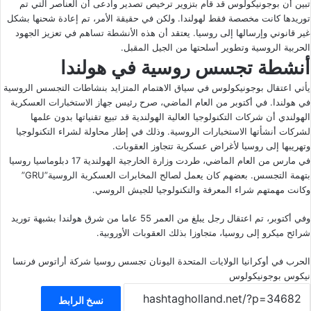
تبين أن بوجونيكولوس قد قام بتزوير ترخيص تصدير وادعى أن العناصر التي تم
توريدها كانت مخصصة فقط لهولندا. ولكن في حقيقة الأمر، تم إعادة شحنها بشكل
غير قانوني وإرسالها إلى روسيا. يعتقد أن هذه الأنشطة تساهم في تعزيز الجهود
الحربية الروسية وتطوير أسلحتها من الجيل المقبل.
أنشطة تجسس روسية في هولندا
يأتي اعتقال بوجونيكولوس في سياق الاهتمام المتزايد بنشاطات التجسس الروسية
في هولندا. في أكتوبر من العام الماضي، صرح رئيس جهاز الاستخبارات العسكرية
الهولندي أن شركات التكنولوجيا العالية الهولندية قد تبيع تقنياتها بدون علمها
لشركات أنشأتها الاستخبارات الروسية. وذلك في إطار محاولة لشراء التكنولوجيا
وتهريبها إلى روسيا لأغراض عسكرية تتجاوز العقوبات.
في مارس من العام الماضي،
طردت
وزارة الخارجية الهولندية 17 دبلوماسيا روسيا
بتهمة التجسس. بعضهم كان يعمل لصالح المخابرات العسكرية الروسية”GRU”
وكانت مهمتهم شراء المعرفة والتكنولوجيا للجيش الروسي.
وفي أكتوبر، تم
اعتقال
رجل يبلغ من العمر 55 عاما من شرق هولندا بشبهة توريد
شرائح ميكرو إلى روسيا، متجاوزا بذلك العقوبات الأوروبية.
الحرب في أوكرانيا
الولايات المتحدة
اليونان
تجسس
روسيا
شركة أراتوس
فرنسا
نيكوس بوجونيكولوس
نسخ الرابط