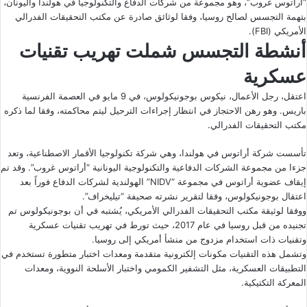
“أراتوس غروب”، وهو مجموعة من شركات الدفاع والتكنولوجيا في هولندا واليونان،
بتهمة التجسس لصالح روسيا، وفقا لوثائق صادرة عن مكتب التحقيقات الفدرالي
الأمريكي (FBI).
أنشطة التجسس شملت تهريب تقنيات
عسكرية
اعتقل، رجل الأعمال، نيكوس بوجونيكولوس، في 9 مايو في العصمة الفرنسية
باريس. وهو رهن الاحتجاز في انتظار إجراءات الترحيل ليتم محاكمته، وفقا لما ذكره
مكتب التحقيقات الفدرالي.
تأسست شركة أراتوس في هولندا، وهي شركة تكنولوجيا الأقمار الاصطناعية، وتعد
جزءا من مجموعة الشركات الدفاعية والتكنولوجية اليونانية “أراتوس غروب”. وقد تم
إيقاف عضوية أراتوس في مجموعة “NIDV” الهولندية لشركات الدفاع فوراً بعد
اعتقال بوجونيكولوس، وفقا لتقرير نشرته صحيفة “تيليخراف”.
ووفقا لوثيقة مكتب التحقيقات الفدرالي الأمريكي، يُشتبه في أن بوجونيكولوس تم
تجنيده من قبل روسيا في عام 2017، حيث تورط في تهريب تقنيات عسكرية
وتقنيات ذات استخدام مزدوج من منشأ أمريكي إلى روسيا.
وتشمل هذه التقنيات مكونات إلكترونية متقدمة ومعدات اختبار متطورة تستخدم في
التطبيقات العسكرية، مثل التشفير الكمومي واختبار الأسلحة النووية، ومعدات
المعركة التكتيكية.