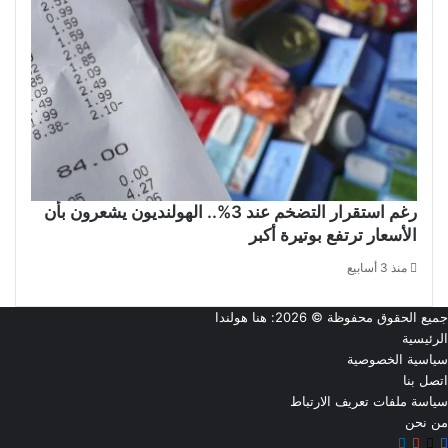
رغم استقرار التضخم عند 3%.. الهولنديون يشعرون بأن
الأسعار ترتفع بوتيرة أكبر
منذ 3 أسابيع
جميع الحقوق محفوظة © 2026:
هنا هولندا
الرئيسية
سياسية الخصوصية
اتصل بنا
سياسة ملفات تعريف الارتباط
من نحن
‫X
فيسبوك
تيلقرام
‫YouTube