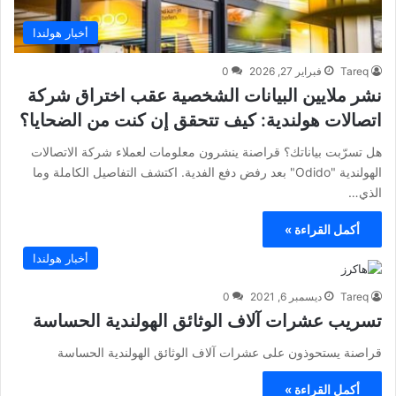
أخبار هولندا
Tareq
فبراير 27, 2026
0
نشر ملايين البيانات الشخصية عقب اختراق شركة
اتصالات هولندية: كيف تتحقق إن كنت من الضحايا؟
هل تسرّبت بياناتك؟ قراصنة ينشرون معلومات لعملاء شركة الاتصالات
الهولندية "Odido" بعد رفض دفع الفدية. اكتشف التفاصيل الكاملة وما
الذي…
أكمل القراءة »
أخبار هولندا
Tareq
ديسمبر 6, 2021
0
تسريب عشرات آلاف الوثائق الهولندية الحساسة
قراصنة يستحوذون على عشرات آلاف الوثائق الهولندية الحساسة
أكمل القراءة »