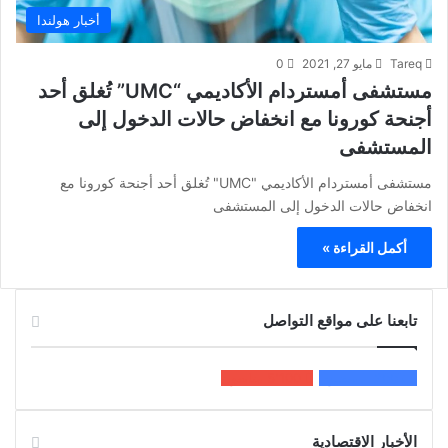
أخبار هولندا
Tareq
مايو 27, 2021
0
مستشفى أمستردام الأكاديمي “UMC” تُغلق أحد
أجنحة كورونا مع انخفاض حالات الدخول إلى
المستشفى
مستشفى أمستردام الأكاديمي "UMC" تُغلق أحد أجنحة كورونا مع
انخفاض حالات الدخول إلى المستشفى
أكمل القراءة »
تابعنا على مواقع التواصل
200k
المعجبون
5٬100
متابعون
الأخبار الاقتصادية