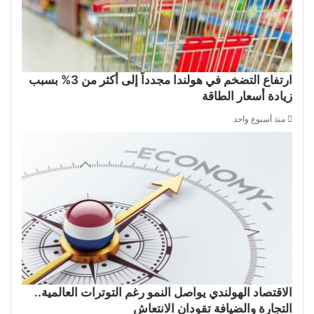
ارتفاع التضخم في هولندا مجدداً إلى أكثر من 3% بسبب
زيادة أسعار الطاقة
منذ أسبوع واحد
الاقتصاد الهولندي يواصل النمو رغم التوترات العالمية..
التجارة والضيافة تقودان الانتعاش