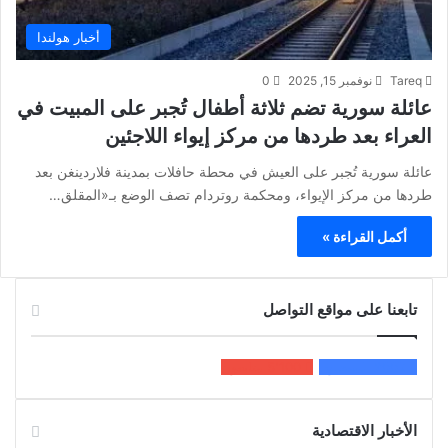
أخبار هولندا
Tareq
نوفمبر 15, 2025
0
عائلة سورية تضم ثلاثة أطفال تُجبر على المبيت في
العراء بعد طردها من مركز إيواء اللاجئين
عائلة سورية تُجبر على العيش في محطة حافلات بمدينة فلاردينغن بعد
طردها من مركز الإيواء، ومحكمة روتردام تصف الوضع بـ«المقلق…
أكمل القراءة »
تابعنا على مواقع التواصل
200k
المعجبون
5٬100
متابعون
الأخبار الاقتصادية