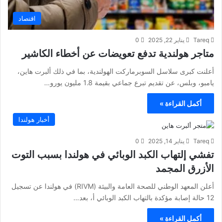
اقتصاد
Tareq
يناير 22, 2025
0
متاجر هولندية تدفع تعويضات عن أخطاء الكاشير
أعلنت كبرى سلاسل السوبرماركت الهولندية، بما في ذلك ألبرت هاين،
يامبو، وبلس، عن تقديم تبرع جماعي بقيمة 1.8 مليون يورو…
أكمل القراءة »
أخبار هولندا
Tareq
يناير 14, 2025
0
تفشي إلتهاب الكبد الوبائي في هولندا بسبب التوت
الأزرق المجمد
أعلن المعهد الوطني للصحة العامة والبيئة (RIVM) في هولندا عن تسجيل
12 حالة إصابة مؤكدة بالتهاب الكبد الوبائي أ، بعد…
أكمل القراءة »