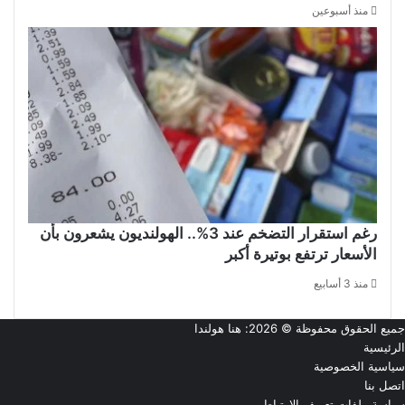
منذ أسبوعين
رغم استقرار التضخم عند 3%.. الهولنديون يشعرون بأن
الأسعار ترتفع بوتيرة أكبر
منذ 3 أسابيع
جميع الحقوق محفوظة © 2026:
هنا هولندا
الرئيسية
سياسية الخصوصية
اتصل بنا
سياسة ملفات تعريف الارتباط