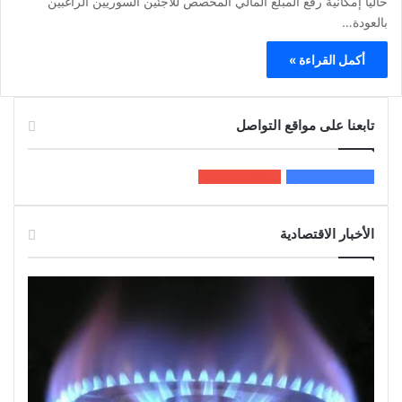
حالياً إمكانية رفع المبلغ المالي المخصص للاجئين السوريين الراغبين
بالعودة…
أكمل القراءة »
تابعنا على مواقع التواصل
200k
المعجبون
5٬100
متابعون
الأخبار الاقتصادية