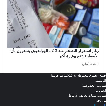
رغم استقرار التضخم عند 3%.. الهولنديون يشعرون بأن
الأسعار ترتفع بوتيرة أكبر
منذ 3 أسابيع
جميع الحقوق محفوظة © 2026:
هنا هولندا
الرئيسية
سياسية الخصوصية
اتصل بنا
سياسة ملفات تعريف الارتباط
من نحن
‫X
فيسبوك
تيلقرام
‫YouTube