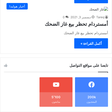
أخبار هولندا
Tareq
ديسمبر 3, 2021
0
أمستردام تحظر بيع غاز الضحك
أمستردام تحظر بيع غاز الضحك
أكمل القراءة »
تابعنا على مواقع التواصل
5٬100
200k
المعجبون
متابعون