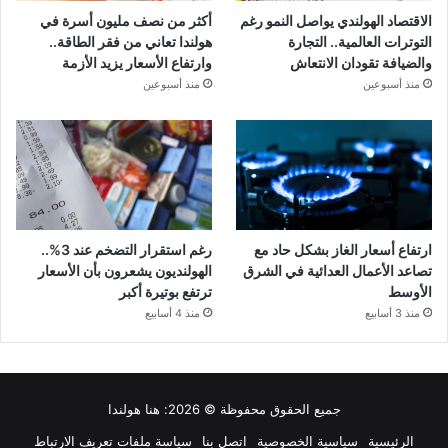
الاقتصاد الهولندي يواصل النمو رغم
أكثر من نصف مليون أسرة في
التوترات العالمية.. التجارة
هولندا تعاني من فقر الطاقة..
والضيافة تقودان الانتعاش
وارتفاع الأسعار يزيد الأزمة
منذ أسبوعين
منذ أسبوعين
ارتفاع أسعار الغاز بشكل حاد مع
رغم استقرار التضخم عند 3%..
تصاعد الأعمال العدائية في الشرق
الهولنديون يشعرون بأن الأسعار
الأوسط
ترتفع بوتيرة أكبر
منذ 3 أسابيع
منذ 4 أسابيع
جميع الحقوق محفوظة © 2026:
هنا هولندا
الرئيسية
سياسية الخصوصية
اتصل بنا
سياسة ملفات تعريف الارتباط