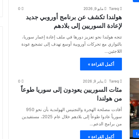
Tareq
مايو 9, 2026
0
هولندا تكشف عن برنامج أوروبي جديد
لإعادة السوريين إلى بلادهم
تتجه هولندا نحو تعزيز دورها في ملف إعادة إعمار سوريا،
بالتوازي مع تحركات أوروبية أوسع تهدف إلى تشجيع عودة
اللاجئين…
أكمل القراءة »
Tareq
يناير 9, 2026
0
مئات السوريين يعودون إلى سوريا طوعاً
من هولندا
أفادت مصلحة الهجرة والتجنيس الهولندية بأن نحو 950
سورياً عادوا طوعاً إلى بلادهم خلال عام 2025، مستفيدين
من برامج الدعم…
ا
أكمل القراءة »