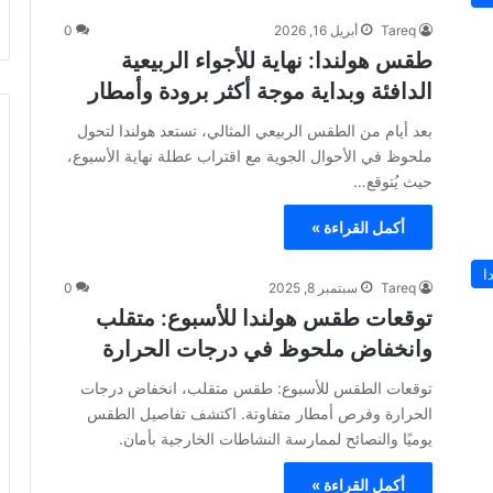
Tareq
أبريل 16, 2026
0
طقس هولندا: نهاية للأجواء الربيعية
الدافئة وبداية موجة أكثر برودة وأمطار
بعد أيام من الطقس الربيعي المثالي، تستعد هولندا لتحول
ملحوظ في الأحوال الجوية مع اقتراب عطلة نهاية الأسبوع،
حيث يُتوقع…
أكمل القراءة »
ا
Tareq
سبتمبر 8, 2025
0
توقعات طقس هولندا للأسبوع: متقلب
وانخفاض ملحوظ في درجات الحرارة
توقعات الطقس للأسبوع: طقس متقلب، انخفاض درجات
الحرارة وفرص أمطار متفاوتة. اكتشف تفاصيل الطقس
يوميًا والنصائح لممارسة النشاطات الخارجية بأمان.
أكمل القراءة »