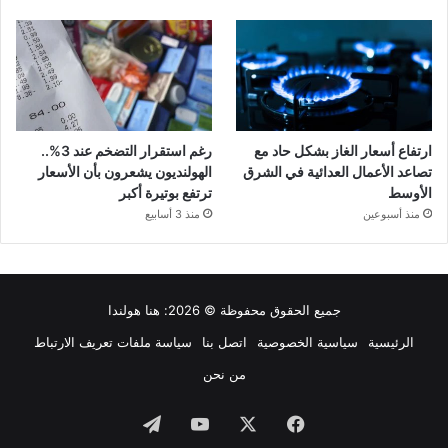
ارتفاع أسعار الغاز بشكل حاد مع
رغم استقرار التضخم عند 3%..
تصاعد الأعمال العدائية في الشرق
الهولنديون يشعرون بأن الأسعار
الأوسط
ترتفع بوتيرة أكبر
منذ أسبوعين
منذ 3 أسابيع
جميع الحقوق محفوظة © 2026:
هنا هولندا
الرئيسية
سياسية الخصوصية
اتصل بنا
سياسة ملفات تعريف الارتباط
من نحن
فيسبوك
‫X
‫YouTube
تيلقرام