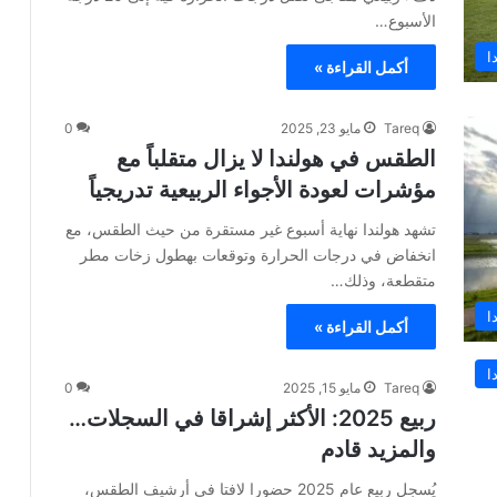
الأسبوع…
ا
أكمل القراءة »
Tareq
مايو 23, 2025
0
الطقس في هولندا لا يزال متقلباً مع
مؤشرات لعودة الأجواء الربيعية تدريجياً
تشهد هولندا نهاية أسبوع غير مستقرة من حيث الطقس، مع
انخفاض في درجات الحرارة وتوقعات بهطول زخات مطر
متقطعة، وذلك…
ا
أكمل القراءة »
ا
Tareq
مايو 15, 2025
0
ربيع 2025: الأكثر إشراقا في السجلات…
والمزيد قادم
يُسجل ربيع عام 2025 حضورا لافتا في أرشيف الطقس،