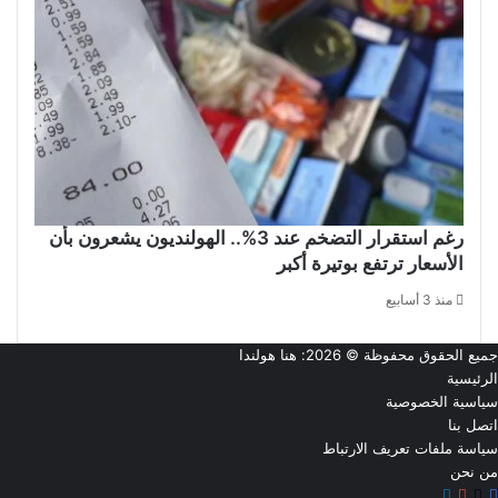
رغم استقرار التضخم عند 3%.. الهولنديون يشعرون بأن
الأسعار ترتفع بوتيرة أكبر
منذ 3 أسابيع
جميع الحقوق محفوظة © 2026:
هنا هولندا
الرئيسية
سياسية الخصوصية
اتصل بنا
سياسة ملفات تعريف الارتباط
من نحن
‫X
فيسبوك
تيلقرام
‫YouTube