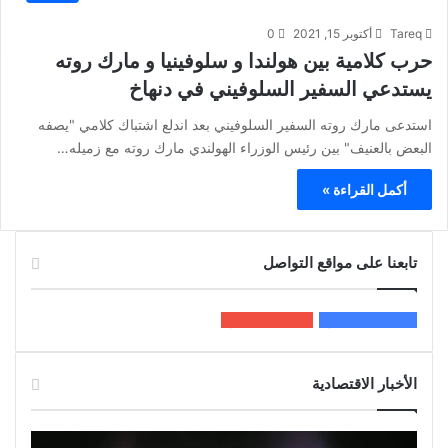
Tareq
أكتوبر 15, 2021
0
حرب كلامية بين هولندا و سلوفينيا و مارك روته
يستدعي السفير السلوفيني في دنهاخ
استدعى مارك روته السفير السلوفيني بعد اندلع اشتباك كلامي "يصفه
البعض بالعنيف" بين رئيس الوزراء الهولندي مارك روته مع زميله…
أكمل القراءة »
تابعنا على مواقع التواصل
200k
المعجبون
5٬100
متابعون
الأخبار الاقتصادية