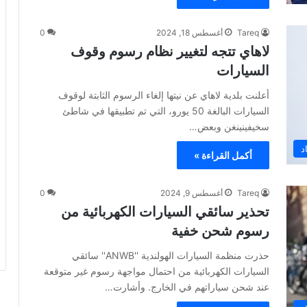
Tareq
أغسطس 18, 2024
0
لاهاي تتجه لتغيير نظام رسوم وقوف
السيارات
أعلنت بلدية لاهاي عن نيتها إلغاء الرسوم الثابتة لوقوف
السيارات البالغة 50 يورو، التي تم تطبيقها في شاطئ
سخيفينينغن وبعض…
د
أكمل القراءة »
Tareq
أغسطس 9, 2024
0
تحذير سائقي السيارات الكهربائية من
رسوم شحن خفية
حذرت منظمة السيارات الهولندية ''ANWB'' سائقي
السيارات الكهربائية من احتمال مواجهة رسوم غير متوقعة
عند شحن سياراتهم في الخارج. وأشارت…