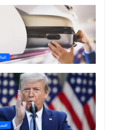
العال
اقتصا