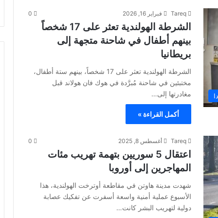
Tareq
فبراير 16, 2026
0
الشرطة الهولندية تعثر على 17 شخصاً
بينهم أطفال في شاحنة متجهة إلى
بريطانيا
الشرطة الهولندية تعثر على 17 شخصاً، بينهم ستة أطفال،
مختبئين في شاحنة مُبرَّدة في هوك فان هولاند قبل
مغادرتها إلى…
ا
أكمل القراءة »
Tareq
أغسطس 8, 2025
0
اعتقال 5 سوريين بتهمة تهريب مئات
المهاجرين إلى أوروبا
شهدت مدينة هاوتن في مقاطعة أوترخت الهولندية، هذا
الأسبوع عملية أمنية واسعة أسفرت عن تفكيك عصابة
دولية لتهريب البشر كانت…