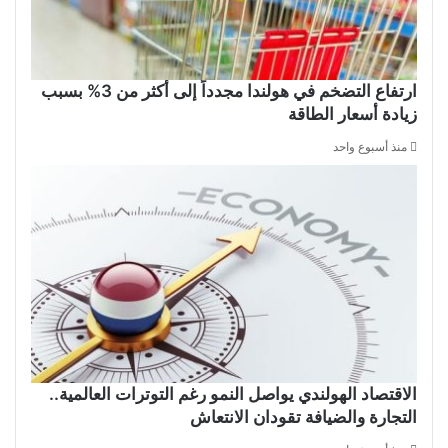
ارتفاع التضخم في هولندا مجدداً إلى أكثر من 3% بسبب
زيادة أسعار الطاقة
منذ أسبوع واحد
الاقتصاد الهولندي يواصل النمو رغم التوترات العالمية..
التجارة والضيافة تقودان الانتعاش