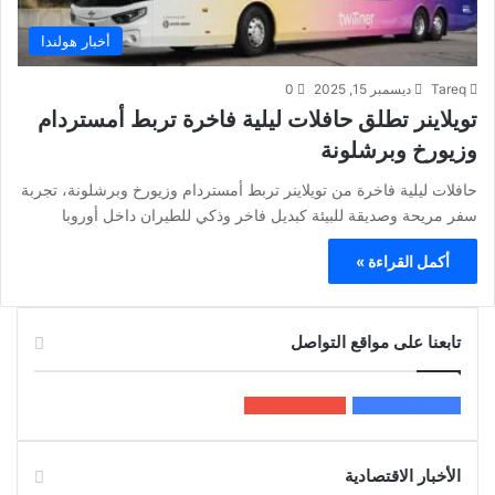
أخبار هولندا
Tareq
ديسمبر 15, 2025
0
تويلاینر تطلق حافلات ليلية فاخرة تربط أمستردام
وزيورخ وبرشلونة
حافلات ليلية فاخرة من تويلاينر تربط أمستردام وزيورخ وبرشلونة، تجربة
سفر مريحة وصديقة للبيئة كبديل فاخر وذكي للطيران داخل أوروبا
أكمل القراءة »
تابعنا على مواقع التواصل
200k
المعجبون
5٬100
متابعون
الأخبار الاقتصادية