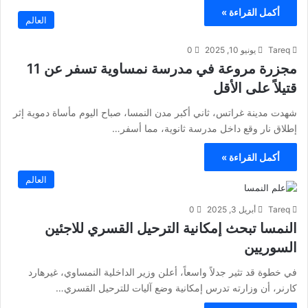
أكمل القراءة »
العالم
Tareq
يونيو 10, 2025
0
مجزرة مروعة في مدرسة نمساوية تسفر عن 11
قتيلاً على الأقل
شهدت مدينة غراتس، ثاني أكبر مدن النمسا، صباح اليوم مأساة دموية إثر
إطلاق نار وقع داخل مدرسة ثانوية، مما أسفر…
أكمل القراءة »
العالم
Tareq
أبريل 3, 2025
0
النمسا تبحث إمكانية الترحيل القسري للاجئين
السوريين
في خطوة قد تثير جدلاً واسعاً، أعلن وزير الداخلية النمساوي، غيرهارد
كارنر، أن وزارته تدرس إمكانية وضع آليات للترحيل القسري…