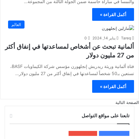
والنمسا في مباراة حاسمة ضمن الجولة الثالثة من المجموعة…
أكمل القراءة »
العالم
Tareq
يناير 14, 2024
0
ألمانية تبحث عن أشخاص لمساعدتها في إنفاق أكثر
من 27 مليون دولار
فتاة ألمانية وريثة ريدريش إنجلهورن مؤسس شركة الكيماويات BASF،
تستعين بـ50 شخصاً لمساعدتها في إنفاق أكثر من 27 مليون دولار…
أكمل القراءة »
الصفحة التالية
تابعنا على مواقع التواصل
200k
المعجبون
5٬100
متابعون