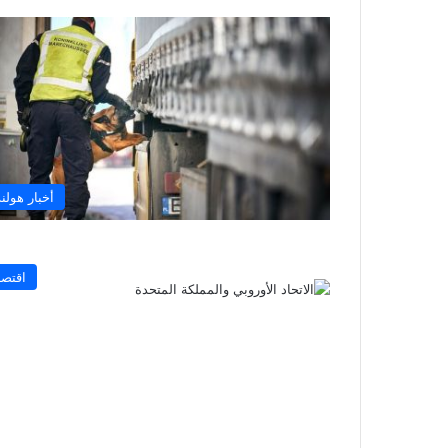
أخبار هولند
اقتصا