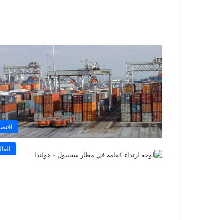
اقتصا
العال