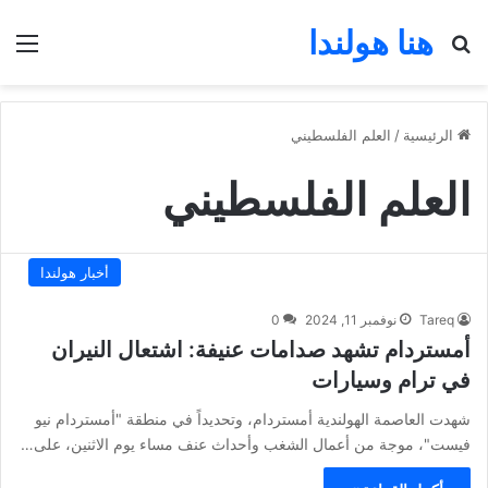
هنا هولندا
بحث عن
الق
الرئيسية
/
العلم الفلسطيني
العلم الفلسطيني
أخبار هولندا
Tareq
نوفمبر 11, 2024
0
أمستردام تشهد صدامات عنيفة: اشتعال النيران
في ترام وسيارات
شهدت العاصمة الهولندية أمستردام، وتحديداً في منطقة "أمستردام نيو
فيست"، موجة من أعمال الشغب وأحداث عنف مساء يوم الاثنين، على…