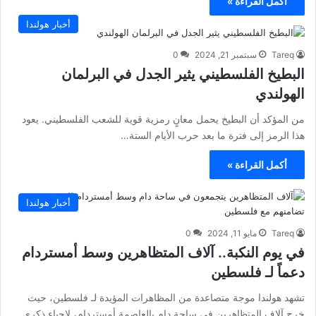
أكمل القراءة »
أخبار هولندا
Tareq
سبتمبر 21, 2024
0
البطيخ الفلسطيني يثير الجدل في البرلمان
الهولندي
من المؤكد أن البطيخ يحمل معانٍ رمزية قوية للشعب الفلسطيني. يعود
هذا الرمز إلى فترة ما بعد حرب الأيام الستة…
أكمل القراءة »
أخبار هولندا
Tareq
مايو 11, 2024
0
في يوم النكبة.. آلاف المتظاهرين وسط أمستردام
دعماً لـ فلسطين
تشهد هولندا موجة متصاعدة من المظاهرات المؤيدة لـ فلسطين، حيث
خرج آلاف المتظاهرين في ساحة دام بالعاصمة أمستردام، لإحياء ذكرى…