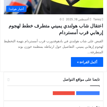
أخبار هولندا
Tareq
أغسطس 18, 2025
0
اعتقال شاب هولندي يميني متطرف خطط لهجوم
إرهابي قرب أمستردام
القبض على شاب هولندي في بادهوفدورب قرب أمستردام بتهمة التخطيط
لهجوم إرهابي يميني. التفاصيل حول ارتباطه بمنظمة خوزن بوند
المتطرفة…
أكمل القراءة »
تابعنا على مواقع التواصل
200k
المعجبون
5٬100
متابعون