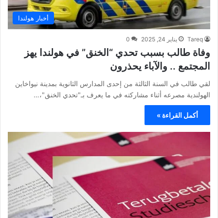
أخبار هولندا
Tareq
يناير 24, 2025
0
وفاة طالب بسبب تحدي “الخنق” في هولندا يهز
المجتمع .. والآباء يحذرون
لقي طالب في السنة الثالثة من إحدى المدارس الثانوية بمدينة نيواخاين
الهولندية مصرعه أثناء مشاركته في ما يعرف بـ"تحدي الخنق"،…
أكمل القراءة »