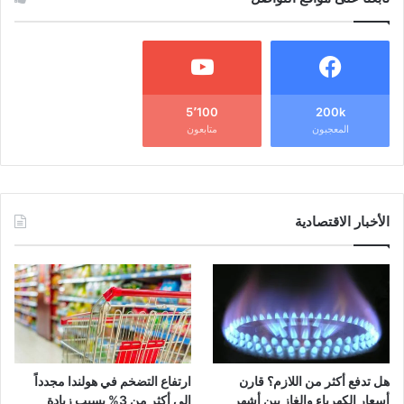
5٬100
200k
المعجبون
متابعون
الأخبار الاقتصادية
هل تدفع أكثر من اللازم؟ قارن
ارتفاع التضخم في هولندا مجدداً
أسعار الكهرباء والغاز بين أشهر
إلى أكثر من 3% بسبب زيادة