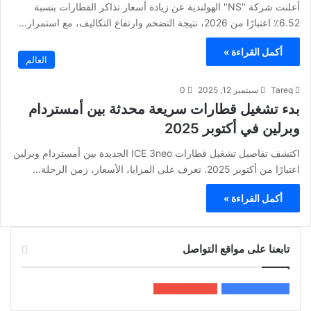
أعلنت شركة "NS" الهولندية عن زيادة أسعار تذاكر القطارات بنسبة
6.52٪ اعتبارًا من 2026، نتيجة التضخم وارتفاع التكاليف، مع استمرار…
أكمل القراءة »
العالم
Tareq
سبتمبر 12, 2025
0
بدء تشغيل قطارات سريعة محدثة بين أمستردام
وبرلين في أكتوبر 2025
اكتشف تفاصيل تشغيل قطارات ICE 3neo الجديدة بين أمستردام وبرلين
اعتبارًا من أكتوبر 2025. تعرف على المزايا، الأسعار، زمن الرحلة…
أكمل القراءة »
تابعنا على مواقع التواصل
200k
المعجبون
5٬100
متابعون