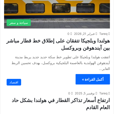
سياحة و سفر
Tareq
فبراير 21, 2026
0
هولندا وبلجيكا تتفقان على إطلاق خط قطار مباشر
بين آيندهوفن وبروكسل
اتفقت هولندا وبلجيكا على تطوير خط سكة حديد جديد يربط مدينة
آيندهوفن الهولندية بالعاصمة البلجيكية بروكسل، بهدف تحسين الربط
العابر…
أكمل القراءة »
اقتصاد
Tareq
نوفمبر 5, 2025
0
ارتفاع أسعار تذاكر القطار في هولندا بشكل حاد
العام القادم