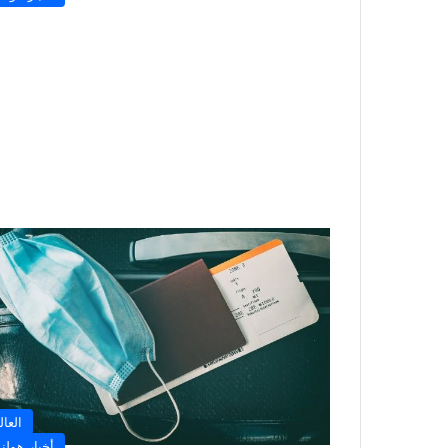
العال
أخبار هولند