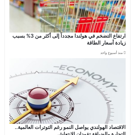
ارتفاع التضخم في هولندا مجدداً إلى أكثر من 3% بسبب
زيادة أسعار الطاقة
منذ أسبوع واحد
الاقتصاد الهولندي يواصل النمو رغم التوترات العالمية..
التجارة والضيافة تقودان الانتعاش