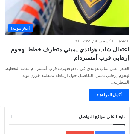
أخبار هولندا
Tareq
أغسطس 18, 2025
0
اعتقال شاب هولندي يميني متطرف خطط لهجوم
إرهابي قرب أمستردام
القبض على شاب هولندي في بادهوفدورب قرب أمستردام بتهمة التخطيط
لهجوم إرهابي يميني. التفاصيل حول ارتباطه بمنظمة خوزن بوند
المتطرفة…
أكمل القراءة »
تابعنا على مواقع التواصل
200k
المعجبون
5٬100
متابعون