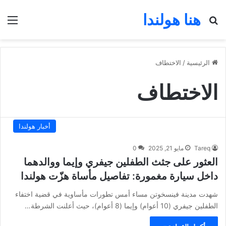
هنا هولندا
بحث عن
الق
الرئيسية
/
الاختطاف
الاختطاف
أخبار هولندا
Tareq
مايو 21, 2025
0
العثور على جثث الطفلين جيفري وإيما ووالدهما
داخل سيارة مغمورة: تفاصيل مأساة هزّت هولندا
شهدت مدينة فينسخوتن مساء أمس تطورات مأساوية في قضية اختفاء
الطفلين جيفري (10 أعوام) وإيما (8 أعوام)، حيث أعلنت الشرطة…