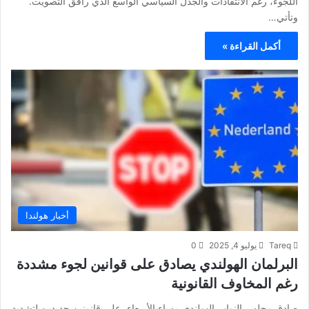
اللجوء، رغم الانتقادات والجدل السياسي الواسع الذي رافق التصويت.
وتأتي…
أكمل القراءة »
أخبار هولندا
Tareq
يوليو 4, 2025
0
البرلمان الهولندي يصادق على قوانين لجوء مشددة
رغم المخاوف القانونية
صادق مجلس النواب الهولندي مساء الأربعاء، على قانونين جديدين لتشديد