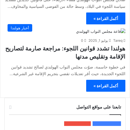
سياسة اللجوء في البلاد، وسط حالة من الفوضى السياسية والمخاوف…
أكمل القراءة »
أخبار هولندا
Tareq
يوليو 1, 2025
0
هولندا تشدد قوانين اللجوء: مراجعة صارمة لتصاريح
الإقامة وتقليص مدتها
في خطوة حاسمة، صوّت مجلس النواب الهولندي لصالح تشديد قوانين
اللجوء الجديدة، حيث أقر تعديلات تقضي بتجريم الإقامة غير الشرعية…
أكمل القراءة »
تابعنا على مواقع التواصل
200k
المعجبون
5٬100
متابعون