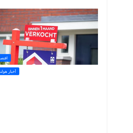
اقتصا
أخبار هولند