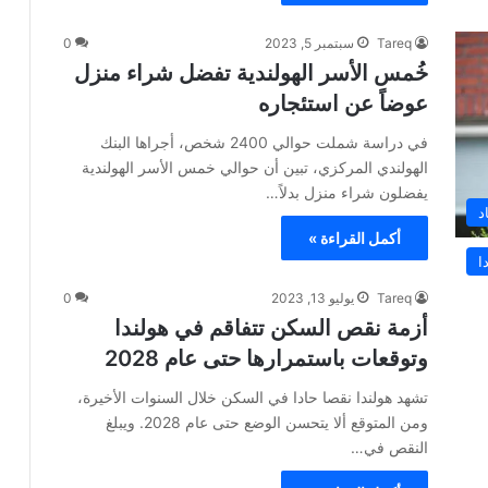
Tareq
سبتمبر 5, 2023
0
خُمس الأسر الهولندية تفضل شراء منزل
عوضاً عن استئجاره
في دراسة شملت حوالي 2400 شخص، أجراها البنك
الهولندي المركزي، تبين أن حوالي خمس الأسر الهولندية
يفضلون شراء منزل بدلاً…
د
أكمل القراءة »
ا
Tareq
يوليو 13, 2023
0
أزمة نقص السكن تتفاقم في هولندا
وتوقعات باستمرارها حتى عام 2028
تشهد هولندا نقصا حادا في السكن خلال السنوات الأخيرة،
ومن المتوقع ألا يتحسن الوضع حتى عام 2028. ويبلغ
النقص في…