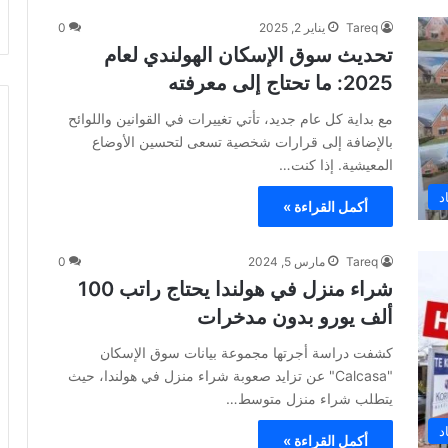
Tareq
يناير 2, 2025
0
تحديث سوق الإسكان الهولندي لعام
2025: ما تحتاج إلى معرفته
مع بداية كل عام جديد، تأتي تغييرات في القوانين واللوائح
بالإضافة إلى قرارات شخصية تسعى لتحسين الأوضاع
المعيشية. إذا كنت…
د
أكمل القراءة »
Tareq
مارس 5, 2024
0
شراء منزل في هولندا يحتاج راتب 100
ألف يورو بدون مدخرات
كشفت دراسة أجرتها مجموعة بيانات سوق الإسكان
"Calcasa" عن تزايد صعوبة شراء منزل في هولندا، حيث
يتطلب شراء منزل متوسط…
د
أكمل القراءة »