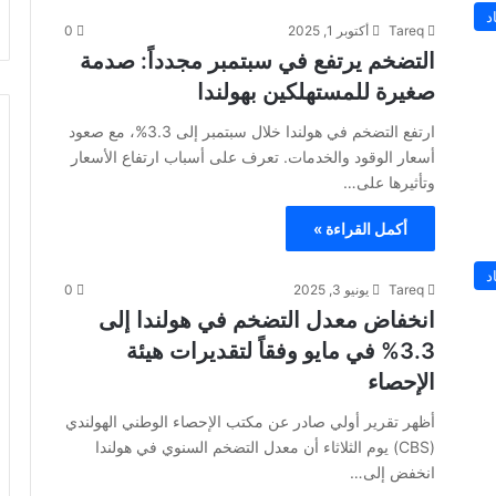
د
Tareq
أكتوبر 1, 2025
0
التضخم يرتفع في سبتمبر مجدداً: صدمة
صغيرة للمستهلكين بهولندا
ارتفع التضخم في هولندا خلال سبتمبر إلى 3.3%، مع صعود
أسعار الوقود والخدمات. تعرف على أسباب ارتفاع الأسعار
وتأثيرها على…
أكمل القراءة »
د
Tareq
يونيو 3, 2025
0
انخفاض معدل التضخم في هولندا إلى
3.3% في مايو وفقاً لتقديرات هيئة
الإحصاء
أظهر تقرير أولي صادر عن مكتب الإحصاء الوطني الهولندي
(CBS) يوم الثلاثاء أن معدل التضخم السنوي في هولندا
انخفض إلى…