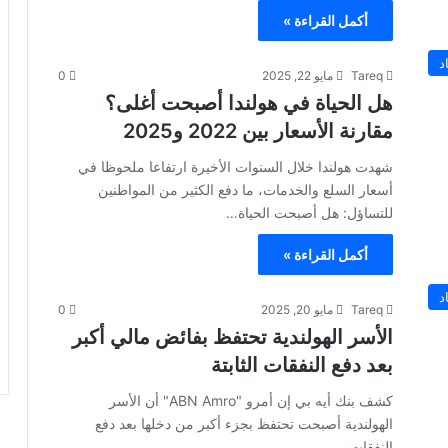
أكمل القراءة »
د
Tareq
مايو 22, 2025
0
هل الحياة في هولندا أصبحت أغلى؟
مقارنة الأسعار بين 2022 و2025
شهدت هولندا خلال السنوات الأخيرة ارتفاعا ملحوظا في
أسعار السلع والخدمات، ما دفع الكثير من المواطنين
للتساؤل: هل أصبحت الحياة…
أكمل القراءة »
د
Tareq
مايو 20, 2025
0
الأسر الهولندية تحتفظ بفائض مالي أكبر
بعد دفع النفقات الثابتة
كشف بنك أيه بي إن أمرو "ABN Amro" أن الأسر
الهولندية أصبحت تحتفظ بجزء أكبر من دخلها بعد دفع
النفقات…