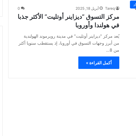
د
Tareq
أبريل 18, 2025
0
مركز التسوق “ديزاينر أوتليت” الأكثر جذبا
في هولندا وأوروبا
يُعد مركز "ديزاينر أوتليت" في مدينة رويرموند الهولندية
من أبرز وجهات التسوق في أوروبا، إذ يستقطب سنويا أكثر
من 8…
أكمل القراءة »