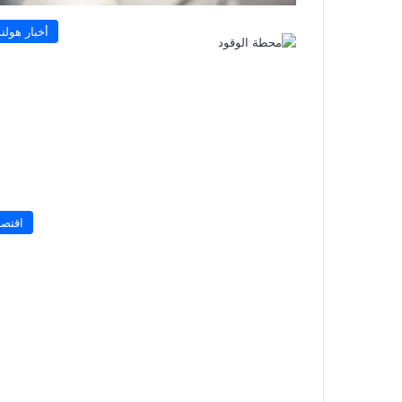
أخبار هولند
اقتصا