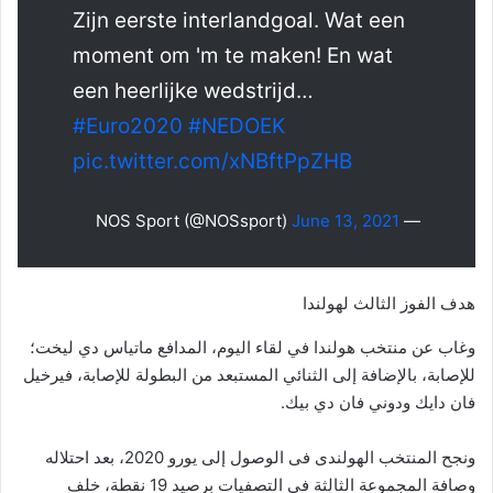
Zijn eerste interlandgoal. Wat een
moment om 'm te maken! En wat
een heerlijke wedstrijd…
#Euro2020
#NEDOEK
pic.twitter.com/xNBftPpZHB
June 13, 2021
— NOS Sport (@NOSsport)
هدف الفوز الثالث لهولندا
وغاب عن منتخب هولندا في لقاء اليوم، المدافع ماتياس دي ليخت؛
للإصابة، بالإضافة إلى الثنائي المستبعد من البطولة للإصابة، فيرخيل
فان دايك ودوني فان دي بيك.
ونجح المنتخب الهولندى فى الوصول إلى يورو 2020، بعد احتلاله
وصافة المجموعة الثالثة فى التصفيات برصيد 19 نقطة، خلف