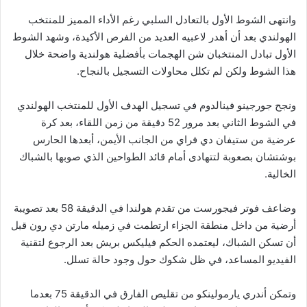
وانتهى الشوط الأول بالتعادل السلبي رغم الأداء المميز للمنتخب
الهولندي بعد أن أهدر لاعبيه العديد من الفرص الأكيدة، وشهد الشوط
الأول تبادل المنتخبان شن الهجمات بأفضلية هولندية واضحة خلال
هذا الشوط ولكن لم تكلل محاولات التسجيل بالنجاح.
ونجح جورجينو فينالدوم في تسجيل الهدف الأول للمنتخب الهولندي
في الشوط الثاني بعد مرور 52 دقيقة من زمن اللقاء، بعد كرة
عرضية من ستيفان دي فراي من الجانب الأيمن، أبعدها الحارس
بوشتشان بصعوبة لتتهادى أمام قائد الطواحين الذي صوبها بالشباك
الخالية.
وضاعف فوتر فيجورست من تقدم هولندا في الدقيقة 58 بعد تصويبة
أرضية من داخل منطقة الجزاء ارتطمت في زميله مارتن دي رون قبل
أن تسكن الشباك، ليعتمده الحكم فيليكس بريش بعد الرجوع لتقنية
الفيديو المساعد، في ظل شكوك حول وجود حالة تسلل.
وتمكن أندري يارمولينكو من تقليص الفارق في الدقيقة 75 بعدما