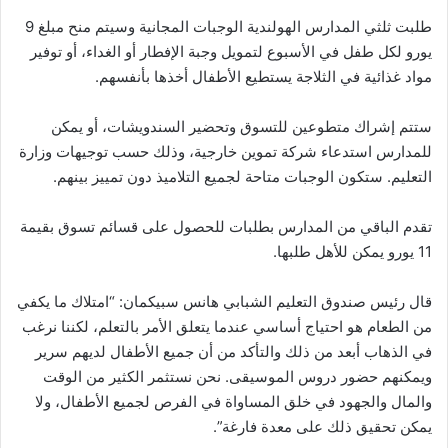
طلبت ثلثي المدارس الهولندية الوجبات المجانية وسيتم منح مبلغ 9
يورو لكل طفل في الأسبوع لتمويل وجبة الإفطار أو الغداء، أو توفير
مواد غذائية في الثلاجة يستطيع الأطفال أخذها بأنفسهم.
ستتم إشراك متطوعين للتسوق وتحضير السندويشات، أو يمكن
للمدارس استدعاء شركة تموين خارجية، وذلك حسب توجيهات وزارة
التعليم. ستكون الوجبات متاحة لجميع التلاميذ دون تمييز بينهم.
تقدم الباقي من المدارس بطلبات للحصول على قسائم تسوق بقيمة
11 يورو يمكن للأهل طلبها.
قال رئيس صندوق التعليم الشبابي هانس سبيكمان: “امتلاك ما يكفي
من الطعام هو احتياج أساسي عندما يتعلق الأمر بالتعلم، لكننا نرغب
في الذهاب أبعد من ذلك والتأكد من أن جميع الأطفال لديهم سرير
ويمكنهم حضور دروس الموسيقى. نحن نستثمر الكثير من الوقت
والمال والجهود في خلق المساواة في الفرص لجميع الأطفال، ولا
يمكن تحقيق ذلك على معدة فارغة”.