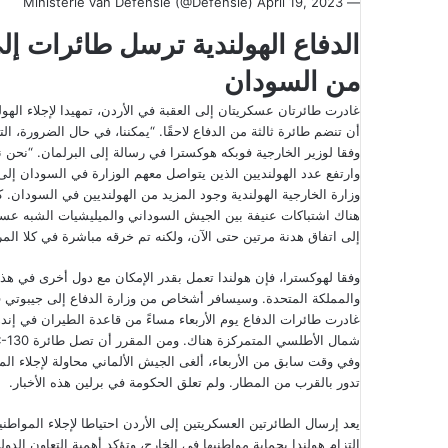
April 19, 2023
— Ministerie van Defensie (@Defensie)
الدفاع الهولندية ترسل طائرات إلى
من السودان
غادرت طائرتان عسكريتان إلى العقبة في الأردن، تمهيدا لإجلاء الهو
أن تنضم طائرة ثالثة من الدفاع لاحقًا. “يمكننا، في حال الضرورة، ا
وفقا لوزير الخارجية فوبكه هوكسترا في رسالة إلى البرلمان. “نحن ن
وزارة الخارجية الهولندية وجود المزيد من الهولنديين في السودان.
هناك اشتباكات عنيفة بين الجيش السوداني والميليشيات الشبه عسك
إلى اتفاق هدنة مرتين حتى الآن، ولكنه تم خرقه مباشرة في كلا المر
وفقا لهوكسترا، فإن هولندا تعمل بقدر الإمكان مع دول أخرى في هذه
والمملكة المتحدة. وسيسافر أشخاص من وزارة الدفاع إلى جيبوتي في
شمال الأطلسي المتمركزة هناك. ومن المقرر أن تصل طائرة C-130 هيركيوليز الثانية إلى الأردن لاحقا.
وفي وقت سابق من الأربعاء، ألغى الجيش الألماني محاولة لإجلاء ال
تدور بالقرب من المطار. ولم تعلق الحكومة في برلين هذه الأخبار.
يعد إرسال الطائرتين العسكريتين إلى الأردن احتياطا لإجلاء الموا
التزام هولندا بحماية مواطنيها في الخارج، وتؤكد أهمية التعاون الدول