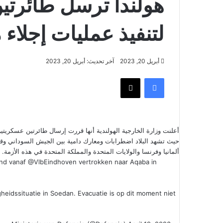
هولندا ترسل طائرتي
لتنفيذ عمليات إجلاء
أبريل 20, 2023
آخر تحديث: أبريل 20, 2023
فيسبوك
‫X
أعلنت وزارة الخارجية الهولندية أنها قررت إرسال طائرتين عسكريتي
حيث تشهد البلاد اضطرابات ومعارك دامية بين الجيش السوداني وقوا
ألمانيا وفرنسا والولايات المتحدة والمملكة المتحدة في هذه الأزمة.
ond vanaf
@VlbEindhoven
vertrokken naar Aqaba in
eidssituatie in Soedan. Evacuatie is op dit moment niet