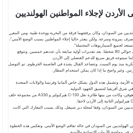
 الأردن لإجلاء المواطنين الهولنديين
لنديين من السودان، وكان برفقتهما فرقة من البحرية ووحدة طبية. ومن المقرر
لتصرف بمرونة وسرعة. ولكن يتعذر حاليا إجلاء المواطنين بسبب الوضع الأمني”،
ستعد لجميع السيناريوهات المحتملة”.
وارتفع عدد الهولنديين الذين يتواصل معهم الوزارة في السودان إلى حوالي 80 شخصًا. بعد تقديرات أولية سابقة بأن عددهم خمسين. وتتوقع
 كما سيتوجه فريق سريع للدعم القنصلي إلى الأردن.
رية منذ يوم السبت. وتتصاعد القتال بشدة في العاصمة الخرطوم. تم التوصل
تين. وغير واضح ما إذا كان يمكن استخدام المطار.
 الأزمة، وتشمل هذه الدول بشكل خاص ألمانيا وفرنسا والولايات المتحدة
 شرق أفريقيا لتنسيق الجهود الدولية.
غادرت طائرات الدفاع يوم الأربعاء مساءً من قاعدة الطيران في إندهوفن، وكانت من بينها طائرة نقل C-130 هيركيوليز و A330 من مجموعة حلف
مدنيين من السودان، وفقا لمجلة دير شبيغل. وذلك بسبب المعارك التي كانت
طنين الهولنديين من السودان في حالة تفاقم الوضع الأمني. وتعكس هذه الخطوة
ي في مواجهة الأزمات الإنسانية والأمنية.