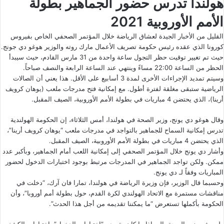
هولندا تدرس حضور الجماهير بطولة
الأمم الأوروبية 2021
القليل من الأخبار الجيدة لعشاق الرياضة خلال المؤتمر الصحفي الخاص بفيروس
كورونا الذي عقده رئيس حكومة تصريف الأعمال مارك روته والوزير هوغو دي جونج.
حيث تم تغيير توقيت حظر التجول ساعة واحدة من 31 مارس القادم، حيث سيبدأ
الحظر من الساعة 22:00 مساءً وينتهي عند الساعة الرابعة والنصف صباحاً.
وسيتم تمديد الإجراءات الأخرى لمدة 3 أسابيع على الأقل. هذا يعني أن الصالات
الرياضية ستبقى مغلقة لفترة أطول. مع إمكانية فتح مدرجات ملعب (يوهان كرويف
أرينا)، الذي يحتضن 4 مباريات في بطولة الأمم الأوروبية، الصيف المقبل.
وقال هوغو دي يونج، وزير الصحة في هولندا، أمس الثلاثاء، إن الحكومة الهولندية
تدرس إمكانية السماح للجماهير بالتواجد في مدرجات ملعب “يوهان كرويف أرينا”،
الذي يحتضن 4 مباريات في بطولة الأمم الأوروبية، الصيف المقبل.
وأشار دي يونج خلال المؤتمر الصحفي إلى إمكانية اللعب أمام الجماهير، وبأكبر عدد
ممكن. ولكن تواجد الجماهير في المدرجات مرتبط بوجود اختبارات الدخول لحضور
المباريات وفقاً لـ دي يونج.
وحسبما قال الوزير، فإن وزيرة الرياضة في هولندا، تمارا فان آرك، “دخلت في
مناقشات مستمرة مع الاتحاد الهولندي لكرة القدم، حول بطولة أمم أوروبا”، وأن
الحكومة بأكملها تستعرض “ما يمكننا تقديمه من أجل هذا الحدث”.