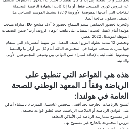
ولم يشر وزير الصحة، إلى إذا ما كان يقصد بـ”اختبارات الدخول”، اختبارات الكشف
عن فيروس كورونا المستجد فقط، أو ما إذا كانت الشهادة الرقمية المحتملة
للقاحات التي أعدتها المفوضية الأوروبية لإعادة تنشيط الموسم السياحي هذا
الصيف، ستكون صالحة أيضا.
وكتجربة لحضور الجماهير، سيتم السماح بحضور 5 آلاف مشجع خلال مباراة منتخب
هولندا أمام لاتفيا، السبت المقبل، على ملعب “يوهان كرويف أرينا” ضمن التصفيات
المؤهلة لمونديال 2022 بقطر.
وتحتضن 12 مدينة بطولة اليورو الصيف المقبل، من بينهما أمستردام التي ستقام
فيها مباريات منتخب هولندا في المجموعة الثالثة أمام كل من أوكرانيا والنمسا
ومقدونيا الشمالية، بالإضافة لمباراة ثمن النهائي بين وصيفي المجموعتين الأولى
والثانية.
هذه هي القواعد التي تنطبق على
الرياضة وفقاً لـ المعهد الوطني للصحة
العامة في هولندا:
يُسمح بالرياضات الخارجية بحد أقصى شخصين (باستثناء المدرب). باستثناء أماكن
مثل النوادي الرياضية أو الملاعب الرياضية، حيث تُطبق قواعد مختلفة.
غير مسموح بممارسة الرياضة في الأماكن المغلقة.
دروس المجموعة بالخارج غير مسموح بها.
صالات رياضية مغلقة.