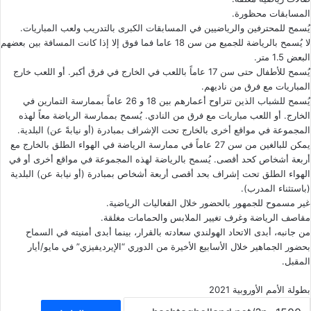
المسابقات محظورة.
يُسمح للمحترفين والرياضيين في المسابقات الكبرى بالتدريب ولعب المباريات.
لا يُسمح بالرياضة للجميع من سن 18 عاما فما فوق إلا إذا كانت المسافة بين بعضهم
البعض 1.5 متر.
يُسمح للأطفال حتى سن 17 عاماً باللعب في الخارج في فرق أكبر. أو اللعب خارج
المباريات مع فرق من ناديهم.
يُسمح للشباب الذين تتراوح أعمارهم بين 18 و 26 عاماً بممارسة التمارين في
الخارج. أو اللعب مباريات مع فرق من النادي. يُسمح بممارسة الرياضة معاً لهذه
المجموعة في مواقع أخرى بالخارج تحت الإشراف بمبادرة (أو نيابةً عن) البلدية.
يمكن للبالغين من سن 27 عاماً في ممارسة الرياضة في الهواء الطلق بالخارج مع
أربعة أشخاص كحد أقصى. يُسمح بالرياضة لهذه المجموعة في مواقع أخرى أو في
الهواء الطلق تحت إشراف بحد أقصى أربعة أشخاص بمبادرة (أو نيابة عن) البلدية
(باستثناء المدرب).
غير مسموح للجمهور بالحضور خلال الفعاليات الرياضية.
مقاصف الرياضة وغرف تغيير الملابس والحمامات مغلقة.
من جانبه، أبدى الاتحاد الهولندي سعادته بالقرار، بينما أبدى أمنيته في السماح
بحضور الجماهير خلال الأسابيع الأخيرة من الدوري “الإيرديفيزي” في مايو/أيار
المقبل.
بطولة الأمم الأوروبية 2021