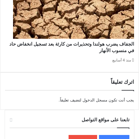
الجفاف يضرب هولندا وتحذيرات من كارثة بعد تسجيل انخفاض حاد
في منسوب الأنهار
منذ 4 أسابيع
اترك تعليقاً
يجب أنت تكون
مسجل الدخول
لتضيف تعليقاً.
تابعنا على مواقع التواصل
200k
المعجبون
5٬100
متابعون