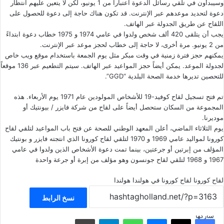
وسيبدأون في تلقي رسائل الدعوة اعتباراً من 1 يونيو، لكن لا يتعين عليهم انتظار
دعوة لتحديد موعدهم
عبر الإنترنت
. قد تكون هناك حاجة إلى دعوة للحصول على
اللقاح عن طريق الجدولة عبر الهاتف.
يجب أن يتلقى 420 ألف شخص ولدوا في عامي 1974 و 1975 خطاب دعوة ابتداءً
من 2 يونيو. مرة أخرى، لا حاجة إلى خطاب لحجز موعد عبر الإنترنت.
يمكنهم حجز فترة زمنية في وقت مبكر مثل يوم الجمعة باستخدام موقع ويب خاص
لجدولة الموعد. يمكن أيضاً حجز المواعيد عبر الهاتف. سيتم التطعيم عبر 136 موقعاً
للتحصين تديرها خدمة الصحة البلدية “GGD”.
تم فتح تسجيل لقاح كوفيد-19 للأشخاص المولودين عام 1971 يوم الأربعاء. هذه
المجموعة من السكان ستحصل أيضاً على لقاح من شركة فايزر / بيونتيك أو
موديرنا.
يوم الثلاثاء الماضي، أعلن المعهد الوطني للصحة عن فتح باب المواعيد لتلقي لقاح
كورونا لمواليد عامي 1969 و 1970 لتلقي لقاح كورونا الذي انتجته فايزر و بونتيك
المؤلف من إبرتين أو جرعتين، بينما تمت دعوة الأشخاص الذين ولدوا في عامي
1967 و 1968 لتلقي لقاح جونسون وهو مؤلف من إبرة أو جرعة واحدة
لقاح كورونا
لقاح كورونا في هولندا
هولندا
نسخ الرابط
شاركها
فيسبوك
‫X
ماسنجر
واتساب
تيلقرام
مشاركة عبر البريد