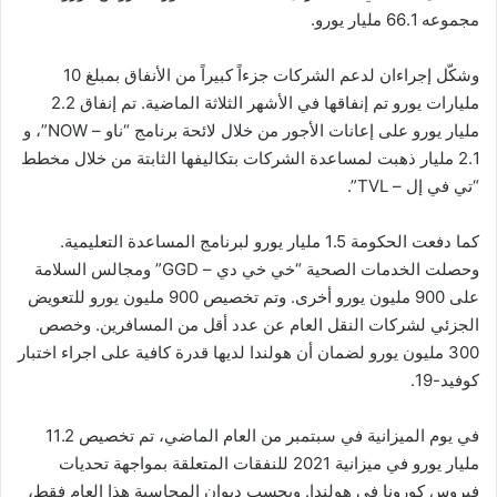
مجموعه 66.1 مليار يورو.
وشكّل إجراءان لدعم الشركات جزءاً كبيراً من الأنفاق بمبلغ 10
مليارات يورو تم إنفاقها في الأشهر الثلاثة الماضية. تم إنفاق 2.2
مليار يورو على إعانات الأجور من خلال لائحة برنامج “ناو – NOW”، و
2.1 مليار ذهبت لمساعدة الشركات بتكاليفها الثابتة من خلال مخطط
“تي في إل – TVL”.
كما دفعت الحكومة 1.5 مليار يورو لبرنامج المساعدة التعليمية.
وحصلت الخدمات الصحية “خي خي دي – GGD” ومجالس السلامة
على 900 مليون يورو أخرى. وتم تخصيص 900 مليون يورو للتعويض
الجزئي لشركات النقل العام عن عدد أقل من المسافرين. وخصص
300 مليون يورو لضمان أن هولندا لديها قدرة كافية على اجراء اختبار
كوفيد-19.
في يوم الميزانية في سبتمبر من العام الماضي، تم تخصيص 11.2
مليار يورو في ميزانية 2021 للنفقات المتعلقة بمواجهة تحديات
فيروس كورونا في هولندا. وبحسب ديوان المحاسبة هذا العام فقط،