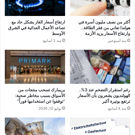
أكثر من نصف مليون أسرة في
ارتفاع أسعار الغاز بشكل حاد مع
هولندا تعاني من فقر الطاقة..
تصاعد الأعمال العدائية في الشرق
وارتفاع الأسعار يزيد الأزمة
الأوسط
منذ أسبوعين
منذ 3 أسابيع
رغم استقرار التضخم عند 3%..
بريمارك تسحب منتجات من
الهولنديون يشعرون بأن الأسعار
الأسواق بسبب مخاطر صحية:
ترتفع بوتيرة أكبر
“توقفوا عن استخدامها فوراً”
منذ 4 أسابيع
يوليو 10, 2026