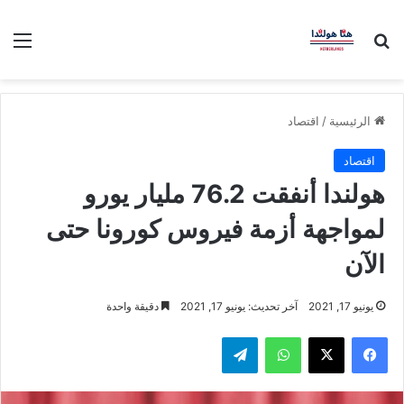
بحث عن
الق
الرئيسية
/
اقتصاد
اقتصاد
هولندا أنفقت 76.2 مليار يورو
لمواجهة أزمة فيروس كورونا حتى
الآن
يونيو 17, 2021
آخر تحديث: يونيو 17, 2021
دقيقة واحدة
فيسبوك
‫X
واتساب
تيلقرام