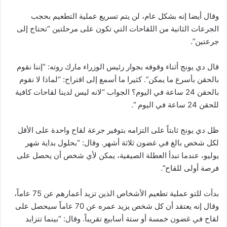
وقال أيضا إنه بشكل عام، لن يتم تسريع عملية التطعيم بحجب
الجرعات الثانية من اللقاحات التي تكون على مرحلتين “تحتاج إلى
جرعتين”.
قال دي يونج أثناء وقوفه بجوار رئيس الوزراء مارك روته: “إننا نقوم
بالحقن بأسرع ما يمكن”. كثيرا ما أسمع إلى اقتراح: “لماذا لا نقوم
بالحقن 24 ساعة في اليوم؟ الجواب “لانه ليس لدينا لقاحات كافية
للحقن 24 ساعة في اليوم “.
ظل دي يونج ثابتاً على التزامه بتوفير جرعة لقاح واحدة على الأقل
لكل شخص بالغ في غضون ثلاثة أشهر. وقال: “بحلول بداية شهر
يوليو، عندما تبدأ العطلة الصيفية، يمكن لأي شخص أن يحصل على
فرصة أولى للقاح”.
بدأت للتو عملية تطعيم الأشخاص الذين تزيد أعمارهم عن 75 عاماً،
وقال إنه يعتقد أن كل شخص يزيد عمره عن 70 عاماً سيحصل على
لقاح في غضون خمسة أو ستة أسابيع تقريباً. وقال: “بينما تتزايد