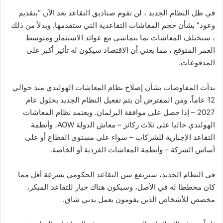
في ظل النظام الجديد ، لن تقوم صناديق التقاعد بعد الآن “بتقديم
وعود” بشأن حجم المعاشات التقاعدية التي ستقدمها. وبدلاً من ذلك
، ستختلف المعاشات بما يتماشى مع عوائد الاستثمار ومتوسط ​​
العمر المتوقع ، مما يعني أن الاقتصاد سيكون له تأثير أكبر على
المدفوعات.
بدأت المفاوضات بشأن إصلاح نظام المعاشات الهولندي منذ حوالي
12 عاماً، ومن المفترض أن يتم تفعيل النظام الجديد بحلول عام
2027 – إذا حصل على موافقة البرلمان. ويعتمد نظام المعاشات
الهولندي حاليا على ثلاث ركائز – معاش الدولة AOW، وأنظمة
التقاعد الإجبارية للشركات – سواء على مستوى القطاع أو على
أساس الشركة – وأنظمة المعاشات الفردية أو الخاصة.
في النظام الجديد، سيرتفع سن التقاعد الحكومي بسرعة أقل مما
كان مخططا له في الأصل، وسيكون هناك خيار للتقاعد المبكر،
مخصص للأشخاص الذين يقومون بعمل بدني شاق.