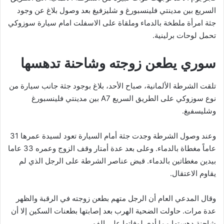
السريع بين مدينتي فلينسبورغ و شليزفيغ بعد وصول بلاغ عن وجود
جثة امرأة ملطخة بالدماء وملقاة على الاسفلت امام سيارة سوزوكي
تحمل لوحات برلينية.
سوري يطعن زوجته وشاحنة تدهسها
تلقت الشرطة الألمانية، صباح الأحد، بلاغ بوجود جثة جانب سيارة من
نوع سوزوكي على الطريق السريع A7 بين مدينتي فلينسبورغ
وشليسفيغ.
وعند وصول الشرطة وجدت جثة أمام السيارة تعود لسيدة عمرها 31
عاماً مغطاة بالدماء. وعلى بعد عدة أمتار وقف الزوج وعمره 33 عاما
بيدين مغطاتين بالدماء. قبض عناصر الشرطة على الرجل الذي لم
يقاوم الاعتقال.
وقال المدعي العام أن الرجل متهم بطعن زوجته في الرقبة والظهر
عدة مرات. حاولت الضحية الهرب بعد إصابتها بطعنات السكين إلا أن
شاحنة دهستها مما أدى لوفاتها على الفور.