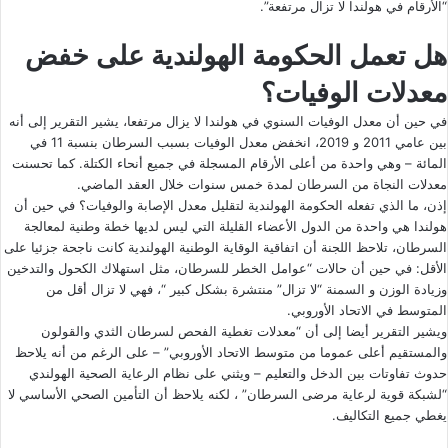
“الأرقام في هولندا لا تزال مرتفعة”.
هل تعمل الحكومة الهولندية على خفض
معدلات الوفيات؟
في حين أن معدل الوفيات السنوي في هولندا لا يزال مرتفعا، يشير التقرير إلى أنه
بين عامي 2011 و 2019، انخفض معدل الوفيات بسبب السرطان بنسبة 11 في
المائة – وهي واحدة من أعلى الأرقام المسجلة في جميع أنحاء الكتلة. كما تحسنت
معدلات النجاة من السرطان لمدة خمس سنوات خلال العقد الماضي.
إذن، ما الذي تفعله الحكومة الهولندية لتقليل معدل الإصابة والوفيات؟ في حين أن
هولندا هي واحدة من الدول الأعضاء القليلة التي ليس لديها خطة وطنية لمعالجة
السرطان، تلاحظ اللجنة أن اتفاقية الوقاية الوطنية الهولندية كانت ناجحة جزئيا على
الأقل: في حين أن حالات “عوامل الخطر للسرطان، مثل استهلاك الكحول والتدخين
وزيادة الوزن و السمنة “لا تزال” منتشرة بشكل كبير “، فهي لا تزال أقل من
المتوسط ​​في الاتحاد الأوروبي.
ويشير التقرير أيضا إلى أن “معدلات تغطية الفحص لسرطان الثدي والقولون
والمستقيم أعلى عموما من متوسط الاتحاد الأوروبي” – على الرغم من أنه يلاحظ
حدوث تفاوتات بين الدخل والتعليم – ويثني على نظام الرعاية الصحية الهولندي
“لشبكة قوية لرعاية مرضى السرطان” ، لكنه يلاحظ أن التأمين الصحي الأساسي لا
يغطي جميع التكاليف.