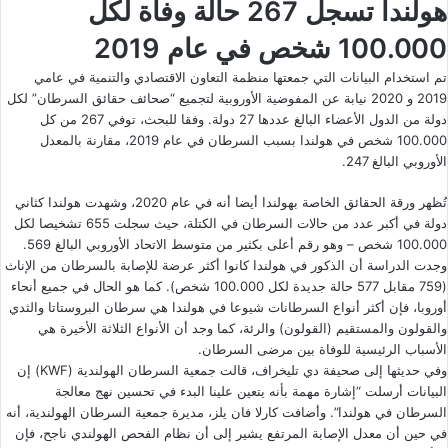
هولندا تسجل 267 حالة وفاة لكل
100.000 شخص في عام 2019
تم استخدام البيانات التي جمعتها منظمة التعاون الاقتصادي والتنمية في عامي
2019 و 2020 نيابة عن المفوضية الأوروبية لتجميع “صحائف حقائق السرطان” لكل
دولة من الدول الأعضاء البالغ عددها 27 دولة. وفقا للبحث، توفي 267 من كل
100.000 شخص في هولندا بسبب السرطان في عام 2019، مقارنة بالمعدل
الأوروبي البالغ 247.
تُظهر ورقة الحقائق الخاصة بهولندا أيضا أنه في عام 2020، وشهدت هولندا كثاني
دولة في أكبر عدد من حالات السرطان في الكتلة، حيث سجلت 655 تشخيصا لكل
100.000 شخص – وهو رقم أعلى بكثير من متوسط ​​الاتحاد الأوروبي البالغ 569.
وجدت الدراسة أن الذكور في هولندا كانوا أكثر عرضة للإصابة بالسرطان من الإناث
(759 مقابل 577 حالة جديدة لكل 100.000 شخص). كما هو الحال في جميع أنحاء
أوروبا، فإن أكثر أنواع السرطانات شيوعا في هولندا هي سرطان البروستاتا والثدي
والقولون والمستقيم (القولون) والرئة، كما وجد أن الأنواع الثلاثة الأخيرة هي
الأسباب الرئيسية للوفاة بين مرضى السرطان.
وفي حديثها إلى صحيفة دي تليخراف، قالت جمعية السرطان الهولندية (KWF) إن
البيانات أرسلت “إشارة مهمة بأنه يتعين علينا البدء في تحسين نهج معالجة
السرطان في هولندا”. وأضافت كارلا فان يلز، مديرة جمعية السرطان الهولندية، أنه
في حين أن معدل الإصابة المرتفع يشير إلى أن نظام الفحص الهولندي ناجح، فإن