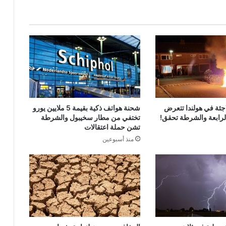
جئة في هولندا تتعرض
شحنة هواتف ذكية بقيمة 5 ملايين يورو
الرابعة والشرطة تحقق!
تختفي من مطار سخيبول والشرطة
تشن حملة اعتقالات
منذ أسبوعين