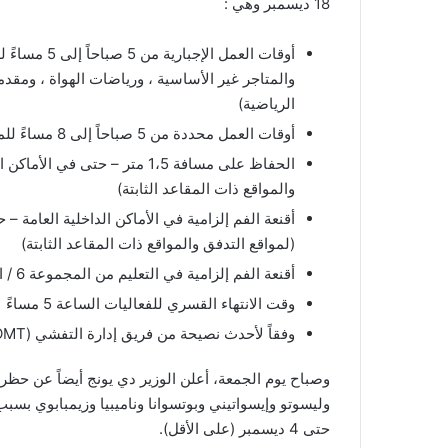
18 ديسمبر وهي :
أوقات العمل 
والمتاجر غير الأساسية ، ورياضات الهواة ، ومق
الرياضية)
أوقات العمل محددة من 5 صباحاً إلى 8 مساءً للمحلات الأساسية (مثل محلات السوبر ماركت والصيدليات)
الحفاظ على مسافة 1،5 متر – حت
والمواقع ذات المقاعد الثابتة)
أقنعة الفم إلزامية في الأماكن الداخلية العامة –
(لمواقع التدفق والمواقع ذات المقاعد الثابتة)
أقنعة الفم إلزامية في التعليم من المجموعة 6 / السنة 5 (العمر 9) (ينطبق الاستثناء في الفصول الدراسية)
وقت الانتهاء القسري للفعاليات الساعة 5 مساءً
وفقاً لأحدث نصيحة من فريق إدارة التفشي (OMT)، ستظل جميع المدارس والجامعات مفتوحة.
وصباح يوم الجمعة، أعلن الوزير دي يونج أيضاً عن حظر
حتى 4 ديسمبر (على الأقل).