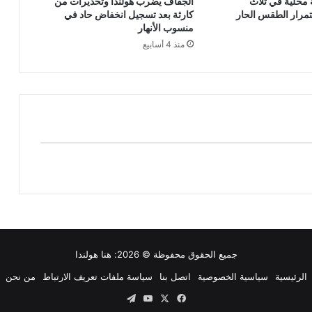
محلية في ثلاث
الجفاف يضرب هولندا وتحذيرات من
مرار الطقس الحار
كارثة بعد تسجيل انخفاض حاد في
منسوب الأنهار
منذ 4 أسابيع
جميع الحقوق محفوظة © 2026:
هنا هولندا
الرئيسية
سياسية الخصوصية
اتصل بنا
سياسة ملفات تعريف الارتباط
من نحن
‫X
فيسبوك
‫YouTube
تيلقرام