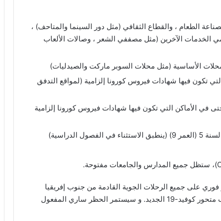
الإجبارية من 5 صباحاً إلى 5 مساءً لصناعة الطعام ، والقطاع الثقافي (مثل دور السينما والمتاحف) ،
دمي الخدمات الآخرين (مثل مصففي الشعر ، وصالات الألعاب
ى في الأماكن التي تكون فيها شهادات فيروس كورونا إلزامية (لمواقع التدفق
 حتى في الأماكن التي تكون فيها شهادات فيروس كورونا إلزامية
 فوري على جميع الرحلات الجوية القادمة من جنوب إفريقيا
وليسوتو وإيسواتيني وبوتسوانا وناميبيا وزيمبابوي بسبب متحور كوفيد-19 الجديد. و سيستمر الحظر ساري المفعول