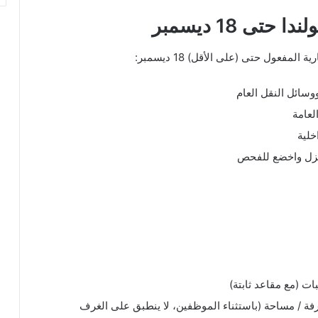
تى 18 ديسمبر
مفعول حتى (على الأقل) 18 ديسمبر:
وسائل النقل العام
لعامة
خلية
حد أقصى، 75 شخصاً لكل غرفة / مساحة (باستثناء الموظفين، لا ينطبق على الغرف