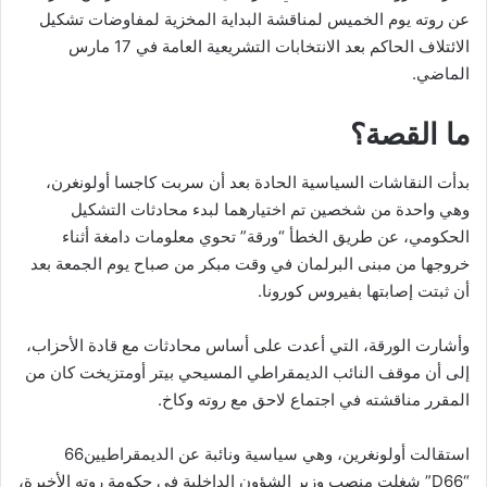
عن روته يوم الخميس لمناقشة البداية المخزية لمفاوضات تشكيل
الائتلاف الحاكم بعد الانتخابات التشريعية العامة في 17 مارس
الماضي.
ما القصة؟
بدأت النقاشات السياسية الحادة بعد أن سربت كاجسا أولونغرن،
وهي واحدة من شخصين تم اختيارهما لبدء محادثات التشكيل
الحكومي، عن طريق الخطأ “ورقة” تحوي معلومات دامغة أثناء
خروجها من مبنى البرلمان في وقت مبكر من صباح يوم الجمعة بعد
أن ثبتت إصابتها بفيروس كورونا.
وأشارت الورقة، التي أعدت على أساس محادثات مع قادة الأحزاب،
إلى أن موقف النائب الديمقراطي المسيحي بيتر أومتزيخت كان من
المقرر مناقشته في اجتماع لاحق مع روته وكاخ.
استقالت أولونغرين، وهي سياسية ونائبة عن الديمقراطيين66
“D66” شغلت منصب وزير الشؤون الداخلية في حكومة روته الأخيرة،