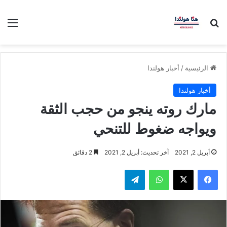
بحث عن
الق
الرئيسية
/
أخبار هولندا
أخبار هولندا
مارك روته ينجو من حجب الثقة
ويواجه ضغوط للتنحي
أبريل 2, 2021
آخر تحديث: أبريل 2, 2021
2 دقائق
فيسبوك
‫X
واتساب
تيلقرام