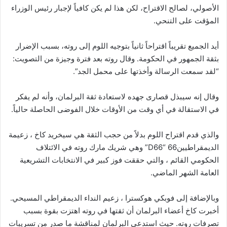
الأصولي، لصالح الاقتراح، لكن هذا لم يكن كافياً لإجبار رئيس الوزراء
المؤقت على التنحي.
أيد الجميع تقريباً اقتراحاً ثانياً بتوجيه اللوم إلى روته، بسبب الإضرار
بثقة الجمهور في الحكومة. وقال روته بعد فترة وجيزة من التصويت:
“لقد سمعت الرسالة وأخذتها على محمل الجد”.
وقال إنه سيبذل قصارى جهده لاستعادة ثقة البرلمان، وأنه لم يفكر
في الاستقالة في أي وقت من الأوقات خلال الفوضى الحاصلة حالياً.
والذي قدم اقتراح اللوم بدلاً من حجب الثقة هي سيخريد كاخ ، زعيمة
الديمقراطيين66 “D66” وهي شريك مارك روته في الائتلاف
الحكومي القائم ، والتي حققت فوز كبير في الانتخابات التشريعية
العامة الشهر الماضي.
وبالإضافة إلى فوبكي هوكسترا ، زعيم النداء الديمقراطي المسيحي.
أخبرت كاخ أعضاء البرلمان أن ثقتها في روته اهتزت بقوة بسبب
تصرفات روته. حيث استدعي البرلمان لمناقشة ما صدر من تسريبات