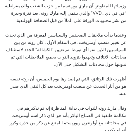
وزميلتها المفاوض آن ماري يوريتسما من حزب الشعب والديمقراطية
“في في دي _VVD” والذي ينتمي إليه مارك روته، بعد فترة وجيزة
من نشر محتويات الورقة على الملأ من قبل الصحافة الهولندية.
وعندما بدأت ملاحقات الصحفيين والسياسين لمعرفة من الذي تحدث
عن تغيير منصب أومتزيخت، في المقام الأول ، كان روته من بين
السياسيين الذين نفوا أي تورط. تم تعيين “الكشافة” الجدد لاستئناف
محادثات الائتلاف وتعهدوا بتزويد النواب بجميع الملاحظات التي تم
تدوينها حول محادثات التشكيل حتى الآن.
أظهرت تلك الوثائق، التي تم إصدارها يوم الخميس، أن روته نفسه
هو من أثار الحديث عن منصب اومتزيخت بعد كل النفي الذي صدر
عنه.
وقال مارك روته للنواب في بداية المناظرة إنه تم تذكيرهم في
مكالمة هاتفية في الصباح الباكر بأنه هو الذي ذكر اسم أومتزيخت
في محادثاته مع أولونغرن ويوريستما. امتنع عن ذكر من حذره وكرر
أنه لم يكذب.