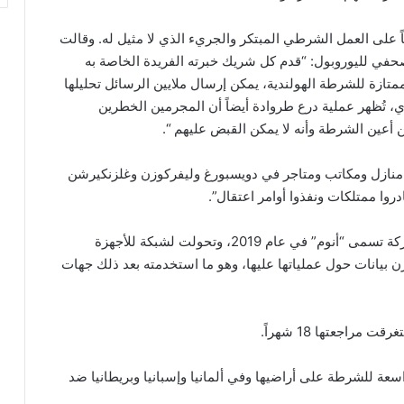
ع طروادة – Trojan Shield) مثالاً رائعاً على العمل الشرطي المبتكر والجريء الذي لا مثيل له. وقالت
صحفي لليوروبول: “قدم كل شريك خبرته الفريدة الخاصة به
ية الممتازة للشرطة الهولندية، يمكن إرسال ملايين الرسائل تحليلها
، تُظهر عملية درع طروادة أيضاً أن المجرمين الخطرين
 أعين الشرطة وأنه لا يمكن القبض عليهم “.
ا منازل ومكاتب ومتاجر في دويسبورغ وليفركوزن وغلزنكيرشن
وا ممتلكات ونفذوا أوامر اعتقال”.
يشار إلى أن مسؤولين أمريكيين وأستراليين أسسوا شركة تسمى “أنوم” في عام 2019، وتحولت لشبكة للأجهزة
3 عصابة إجرامية، وتخزن بيانات حول عملياتها عليها، وهو ما استخدمته بعد ذلك جهات
اسعة للشرطة على أراضيها وفي ألمانيا وإسبانيا وبريطانيا ضد