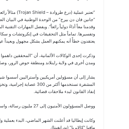
“تعتبر عملية (در
“جانين فان دن بيرخ” من الوحدة الوطنية في البيان ال
وقدمنا ​​معاً أداءً دولياً رائعاً”. وبفضل المهارات التقن
وتفسيرها. تماماً مثل التحقيقات في إنكروتشات و سكاي
يعتقدون خطأً أنه يمكنهم العمل بشكل مجهول وبعيداً عن
وذكرت إحدى الوكالات الألمانية، أن “المحققين داهمو
ومدن أخرى في ولاية راينلاند ومنطقة حوض الرور، وصادر
المشفرة تستخدمها أكثر من 00
إنفاذ القانون لبدء ملاحقات قضائية.
ووصل المسؤولون الأمنيون إلى 27 مليون رسالة، واستغرقت مراجعتها 18 شهراً.
وكانت إيطاليا قد أعلنت الشهر الماضي، البدء بعملية و
مافيا “كالابريا” (ندرانغيتا).