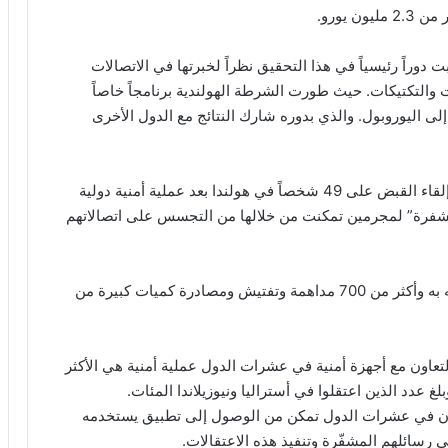
 يورو.
دوراً رئيسياً في هذا التحقيق نظراً لخبرتها في الاتصالات
والتكتيكات. حيث طورت الشرطة الهولندية برنامجاً خاصاً
إلى اليوروبول. والذي بدوره شارك النتائج مع الدول الأخرى
وأعلن يوروبول والشرطة الهولندية اليوم الثلاثاء أنه تم إلقاء القبض على 49 شخصاً في هولندا بعد عملية أمنية دولية
شفرة” لمجرمين تمكنت من خلالها من التجسس على اتصالاتهم
إجمالاً، أسفرت العملية عن اعتقال أكثر من 800 مشتبه به وأكثر من 700 مداهمة وتفتيش ومصادرة كميات كبيرة من
لتعاون مع أجهزة أمنية في عشرات الدول عملية أمنية هي الأكثر
لغ عدد الذين اعتقلوا في أستراليا ونيوزيلاندا المئات.
انون في عشرات الدول تمكن من الوصول إلى تطبيق يستخدمه
رسائلهم المشفّرة وتنفيذ هذه الاعتقالات.