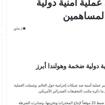
ملية أمنية دولية
المساهمين
2 دقائق
ة دولية ضخمة وهولندا أبرز
بية القبض على 800 شخص في أكبر عملية أمنية ضد شبكات إجرامية حول العالم. وشملت العملية
في هولندا، أُلقي القبض على 49 من المشتبه بهم، وتم ضبط 25 موقعاً لإنتاج المخدرات وتخزينها، وصادرت الشرطة